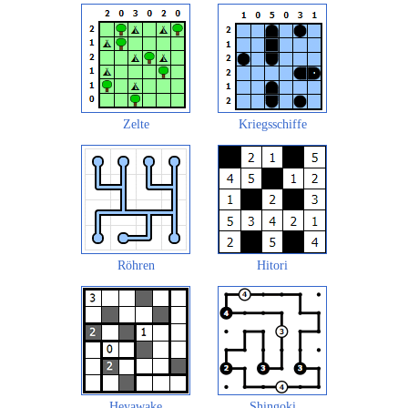
Zelte
Kriegsschiffe
Röhren
Hitori
Heyawake
Shingoki