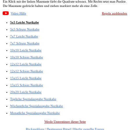
Ein Klick mit der linken Maustaste färbt die Quadrate schwarz. Mit Rechts setzt man Punkte.
Die Maustaste gedrückt halten und ziehen markiert mehr als eine Zelle.
Video Hilfe
Regeln ausblenden
5x5 Leicht Nurikabe
5x5 Schwer Nurikabe
7x7 Leicht Nurikabe
7x7 Schwer Nurikabe
10x10 Leicht Nurikabe
10x10 Schwer Nurikabe
12x12 Leicht Nurikabe
12x12 Schwer Nurikabe
15x15 Leicht Nurikabe
15x15 Schwer Nurikabe
20x20 Leicht Nurikabe
Tägliche Spezialausgabe Nurikabe
Wöchentliche Spezialausgabe Nurikabe
Monatliche Spezialausgabe Nurikabe
Werde Unterstützer dieser Seite
Rückmeldung
|
Bestimmtes Rätsel
|
Häufig gestellte Fragen