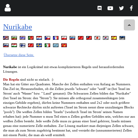
Nurikabe
Übersetze diese Seite.
Nurikabe
ist ein Logikrätsel mit etwas komplizierteren Regeln und herausfordernden
Lösungen.
Die Regeln
sind nicht so einfach. :)
Man hat ein Gitter aus Quadraten. Manche der Zellen enthalten von Anfang an Nummern.
Das Ziel ist, Herauszufinden, ob die Zellen jeweils "schwarz" oder "weiß" ist (bei 'Insel im
Strom' auch "Wasser" bzw. " Land" genannt). Die Schwarzen Zellen bilden das "Nurikabe"
(bei 'Insel im Strom: den "Strom"): Sie müssen alle orthogonal zusammenhängen (ein
einziges Gebilde ergeben), dürfen keine Nummern enthalten und 2x2 oder noch größere
schwarze Rechtecke dürfen nicht auftreten ('Insel im Strom nennt diese unzulässigen Blocks
"pools"). Die weißen Zellen bilden "Inseln" (wodurch 'Insel im Strom' seinen Namen
erhalten hat): jede Nummer n muss Teil eines n Zellen großen Gebildes sein, welches nur aus
weißen Zellen besteht. Jede weiße Zelle muss zu genau einer Insel gehören; Inseln müssen
genau eine numerierte Zelle enthalten. Zur Lösung markiert man diejenigen Zellen schwarz,
die man als zum Strom zugehörig bestimmt hat, und versieht die (unnummerierten) Zellen
mit einem Punkt, die man als weiß ermittelt.