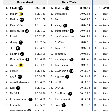
Diesen Monat
Diese Woche
H
1.
Chalk
00:01.18
1.
Hedran
00:01.59
1.
CLAVDI
128
116
2.
miggy
00:01.33
2.
Dennis504
00:02.05
2.
--- leer ---
168
3.
Hedran
00:01.59
3.
Lore1
00:02.93
3.
--- leer ---
116
4.
Dennis504
00:01.64
4.
sliewy
00:02.94
4.
--- leer ---
8
5.
BobTheJedi
00:01.92
5.
BumperStkr
00:04.53
5.
--- leer ---
68
6
6.
Lore1
00:02.93
6.
somsUnderscore
00:04.91
6.
--- leer ---
7.
sliewy
00:02.94
7.
NotMelt
00:04.96
7.
--- leer ---
8
8.
shei
00:03.27
8.
Framii12
00:07.34
8.
--- leer ---
82
9.
NghiVo
00:03.99
9.
pomme42
00:08.00
9.
--- leer ---
71
10.
BumperStkr
00:04.18
10.
wellwhynot
00:08.47
10.
--- leer ---
6
70
11.
Aurric
00:04.34
11.
FangTianyi
00:08.56
11.
--- leer ---
15
12.
Scr33n
00:04.52
12.
CLAVDIVS
00:11.17
12.
--- leer ---
82
13.
geyik
00:04.58
13.
zuguruz
00:11.44
13.
--- leer ---
218
2
14.
somsUnderscore
00:04.91
14.
jeff10
00:11.53
14.
--- leer ---
15.
Leci
00:04.92
15.
0v040K
00:11.78
15.
--- leer ---
7
16.
NotMelt
00:04.96
16.
CaryBomb
00:12.86
16.
--- leer ---
4
17.
Liliumauratum
00:04.98
17.
Rickieman86
00:14.34
17.
--- leer ---
42
18.
Framii12
00:06.79
18.
evals
00:16.17
18.
--- leer ---
3
19.
andromarined
00:07.72
19.
--- leer ---
--:--
19.
--- leer ---
16