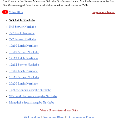
Ein Klick mit der linken Maustaste färbt die Quadrate schwarz. Mit Rechts setzt man Punkte.
Die Maustaste gedrückt halten und ziehen markiert mehr als eine Zelle.
Video Hilfe
Regeln ausblenden
5x5 Leicht Nurikabe
5x5 Schwer Nurikabe
7x7 Leicht Nurikabe
7x7 Schwer Nurikabe
10x10 Leicht Nurikabe
10x10 Schwer Nurikabe
12x12 Leicht Nurikabe
12x12 Schwer Nurikabe
15x15 Leicht Nurikabe
15x15 Schwer Nurikabe
20x20 Leicht Nurikabe
Tägliche Spezialausgabe Nurikabe
Wöchentliche Spezialausgabe Nurikabe
Monatliche Spezialausgabe Nurikabe
Werde Unterstützer dieser Seite
Rückmeldung
|
Bestimmtes Rätsel
|
Häufig gestellte Fragen