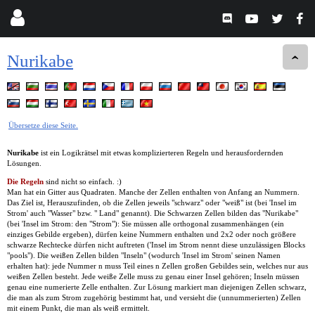
Nurikabe
Übersetze diese Seite.
Nurikabe
ist ein Logikrätsel mit etwas komplizierteren Regeln und herausfordernden
Lösungen.
Die Regeln
sind nicht so einfach. :)
Man hat ein Gitter aus Quadraten. Manche der Zellen enthalten von Anfang an Nummern.
Das Ziel ist, Herauszufinden, ob die Zellen jeweils "schwarz" oder "weiß" ist (bei 'Insel im
Strom' auch "Wasser" bzw. " Land" genannt). Die Schwarzen Zellen bilden das "Nurikabe"
(bei 'Insel im Strom: den "Strom"): Sie müssen alle orthogonal zusammenhängen (ein
einziges Gebilde ergeben), dürfen keine Nummern enthalten und 2x2 oder noch größere
schwarze Rechtecke dürfen nicht auftreten ('Insel im Strom nennt diese unzulässigen Blocks
"pools"). Die weißen Zellen bilden "Inseln" (wodurch 'Insel im Strom' seinen Namen
erhalten hat): jede Nummer n muss Teil eines n Zellen großen Gebildes sein, welches nur aus
weißen Zellen besteht. Jede weiße Zelle muss zu genau einer Insel gehören; Inseln müssen
genau eine numerierte Zelle enthalten. Zur Lösung markiert man diejenigen Zellen schwarz,
die man als zum Strom zugehörig bestimmt hat, und versieht die (unnummerierten) Zellen
mit einem Punkt, die man als weiß ermittelt.