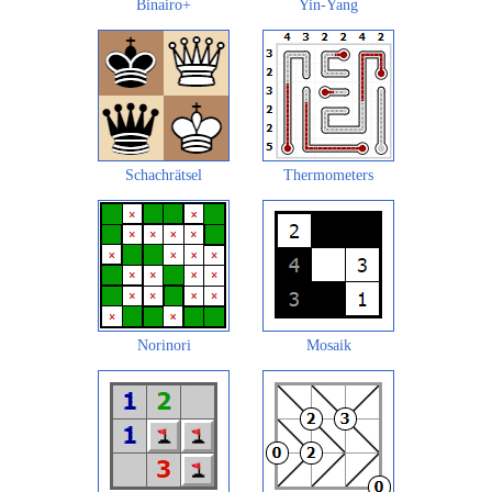
Binairo+
Yin-Yang
Schachrätsel
Thermometers
Norinori
Mosaik