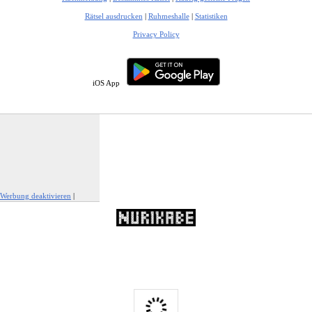
Rätsel ausdrucken
|
Ruhmeshalle
|
Statistiken
Privacy Policy
iOS App
Werbung deaktivieren
|
Werbung melden