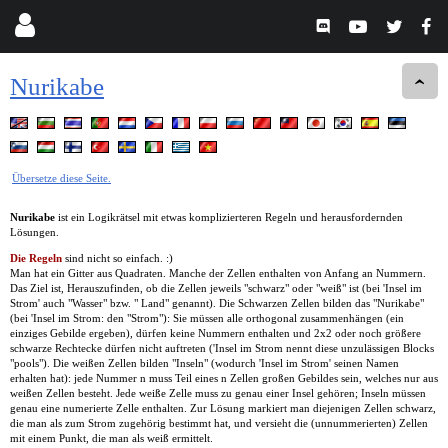
Nurikabe
Übersetze diese Seite.
Nurikabe
ist ein Logikrätsel mit etwas komplizierteren Regeln und herausfordernden
Lösungen.
Die Regeln
sind nicht so einfach. :)
Man hat ein Gitter aus Quadraten. Manche der Zellen enthalten von Anfang an Nummern.
Das Ziel ist, Herauszufinden, ob die Zellen jeweils "schwarz" oder "weiß" ist (bei 'Insel im
Strom' auch "Wasser" bzw. " Land" genannt). Die Schwarzen Zellen bilden das "Nurikabe"
(bei 'Insel im Strom: den "Strom"): Sie müssen alle orthogonal zusammenhängen (ein
einziges Gebilde ergeben), dürfen keine Nummern enthalten und 2x2 oder noch größere
schwarze Rechtecke dürfen nicht auftreten ('Insel im Strom nennt diese unzulässigen Blocks
"pools"). Die weißen Zellen bilden "Inseln" (wodurch 'Insel im Strom' seinen Namen
erhalten hat): jede Nummer n muss Teil eines n Zellen großen Gebildes sein, welches nur aus
weißen Zellen besteht. Jede weiße Zelle muss zu genau einer Insel gehören; Inseln müssen
genau eine numerierte Zelle enthalten. Zur Lösung markiert man diejenigen Zellen schwarz,
die man als zum Strom zugehörig bestimmt hat, und versieht die (unnummerierten) Zellen
mit einem Punkt, die man als weiß ermittelt.