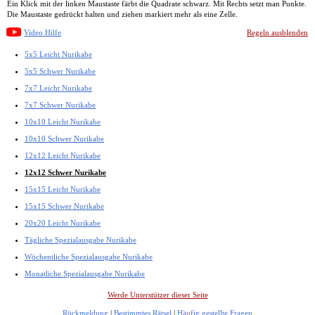
Ein Klick mit der linken Maustaste färbt die Quadrate schwarz. Mit Rechts setzt man Punkte.
Die Maustaste gedrückt halten und ziehen markiert mehr als eine Zelle.
Video Hilfe
Regeln ausblenden
5x5 Leicht Nurikabe
5x5 Schwer Nurikabe
7x7 Leicht Nurikabe
7x7 Schwer Nurikabe
10x10 Leicht Nurikabe
10x10 Schwer Nurikabe
12x12 Leicht Nurikabe
12x12 Schwer Nurikabe
15x15 Leicht Nurikabe
15x15 Schwer Nurikabe
20x20 Leicht Nurikabe
Tägliche Spezialausgabe Nurikabe
Wöchentliche Spezialausgabe Nurikabe
Monatliche Spezialausgabe Nurikabe
Werde Unterstützer dieser Seite
Rückmeldung
|
Bestimmtes Rätsel
|
Häufig gestellte Fragen